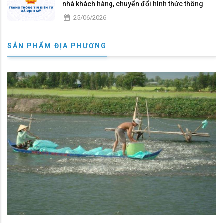
nhà khách hàng, chuyển đổi hình thức thông
báo và thanh toán tiền điện trên địa bàn tỉnh An
25/06/2026
Giang
SẢN PHẨM ĐỊA PHƯƠNG