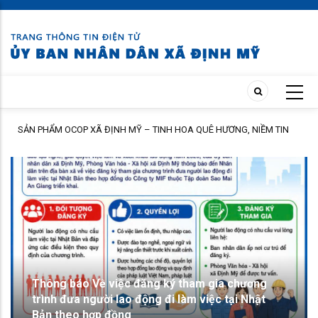
Skip
to
main
content
TIN
Thông báo Về việc đăng ký tham gia chương trình đưa người lao độ
đi làm việc tại Nhật Bản theo hợp đồng
SẢN PHẨM OCOP XÃ ĐỊNH MỸ – TINH HOA QUÊ
HƯƠNG, NIỀM TIN NGƯỜI TIÊU DÙNG