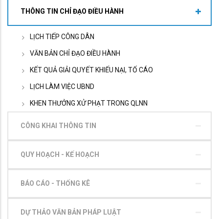
THÔNG TIN CHỈ ĐẠO ĐIỀU HÀNH
LỊCH TIẾP CÔNG DÂN
VĂN BẢN CHỈ ĐẠO ĐIỀU HÀNH
KẾT QUẢ GIẢI QUYẾT KHIẾU NẠI, TỐ CÁO
LỊCH LÀM VIỆC UBND
KHEN THƯỞNG XỬ PHẠT TRONG QLNN
CÔNG KHAI THÔNG TIN
QUY HOẠCH - KẾ HOẠCH
BÁO CÁO - THỐNG KÊ
DỰ THẢO VĂN BẢN PHÁP LUẬT