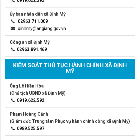
0919.622.592
Ủy ban nhân dân xã Định Mỹ
02963.711.009
dinhmy@angiang.gov.vn
Công an xã Định Mỹ
02963.891.469
KIỂM SOÁT THỦ TỤC HÀNH CHÍNH XÃ ĐỊNH
MỸ
Ông Lê Hiền Hòa
(Chủ tịch UBND xã Định Mỹ)
0919.622.592
Phạm Hoàng Cảnh
(Giám đốc Trung tâm Phục vụ hành chính công xã Định Mỹ)
0989.525.597