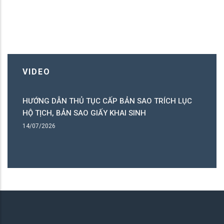
VIDEO
HƯỚNG DẪN THỦ TỤC ĐĂNG KÝ KẾT HÔN TRÊN
H
CỔNG DỊCH VỤ CÔNG QUỐC GIA
S
T
14/07/2026
14