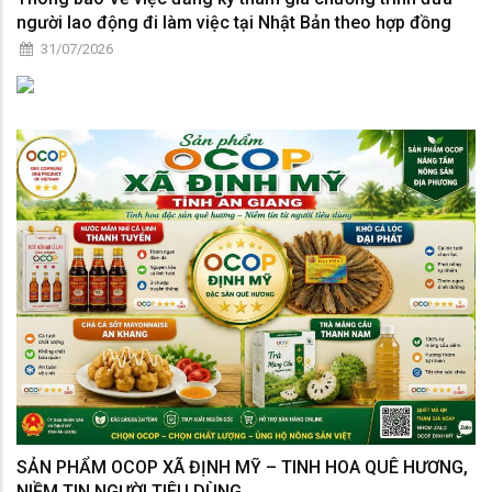
người lao động đi làm việc tại Nhật Bản theo hợp đồng
31/07/2026
SẢN PHẨM OCOP XÃ ĐỊNH MỸ – TINH HOA QUÊ HƯƠNG,
NIỀM TIN NGƯỜI TIÊU DÙNG