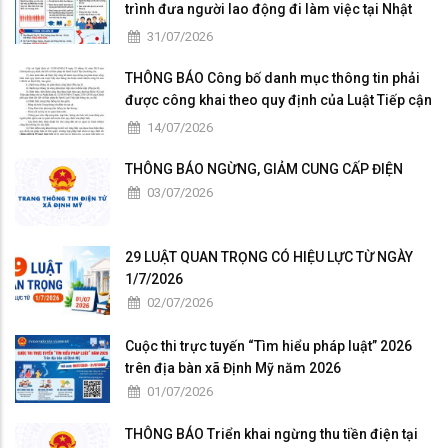
trình đưa người lao động đi làm việc tại Nhật
Bản theo hợp đồng
31/07/2026
THÔNG BÁO Công bố danh mục thông tin phải
được công khai theo quy định của Luật Tiếp cận
thông tin thuộc trách nhiệm công bố của UBND
14/07/2026
xã Định Mỹ
THÔNG BÁO NGỪNG, GIẢM CUNG CẤP ĐIỆN
03/07/2026
29 LUẬT QUAN TRỌNG CÓ HIỆU LỰC TỪ NGÀY
1/7/2026
02/07/2026
Cuộc thi trực tuyến “Tìm hiểu pháp luật” 2026
trên địa bàn xã Định Mỹ năm 2026
01/07/2026
THÔNG BÁO Triển khai ngừng thu tiền điện tại