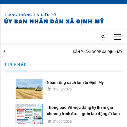
Skip
to
main
content
SẢN PHẨM OCOP XÃ ĐỊNH MỸ – TINH HOA Q
NGƯỜI TIÊU DÙNG
TIN KHÁC
Nhân rộng cách làm từ Định Mỹ
31/07/2026
Thông báo Về việc đăng ký tham gia
chương trình đưa người lao động đi làm
việc tại Nhật Bản theo hợp đồng
31/07/2026