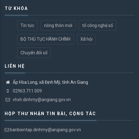
TỪ KHÓA
Tin tức
nông thôn mới
tổ công nghệ số
BỘ THỦ TỤC HÀNH CHÍNH
Xã hội
Chuyển đổi số
LIÊN HỆ
Ấp Hòa Long, xã Định Mỹ, tỉnh An Giang
02963.711.009
vhxh.dinhmy@angiang.gov.vn
HỘP THƯ NHẬN TIN BÀI, CỘNG TÁC
banbientap.dinhmy@angiang.gov.vn