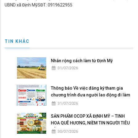
UBND xã Định MỹSĐT: 0919622955
TIN KHÁC
Nhân rộng cách làm từ Định Mỹ
31/07/2026
Thông báo Về việc đăng ký tham gia
chương trình đưa người lao động đi làm
việc tại Nhật Bản theo hợp đồng
31/07/2026
SẢN PHẨM OCOP XÃ ĐỊNH MỸ – TINH
HOA QUÊ HƯƠNG, NIỀM TIN NGƯỜI TIÊU
DÙNG
30/07/2026