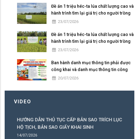
Đề án 1 triệu héc-ta lúa chất lượng cao và
hành trình tìm lại giá trị cho người trồng
lúa
23/07/2026
Đề án 1 triệu héc-ta lúa chất lượng cao và
hành trình tìm lại giá trị cho người trồng
lúa
23/07/2026
Ban hành danh mục thông tin phải được
công khai và danh mục thông tin công
dân được tiếp cận có điều kiện
20/07/2026
VIDEO
HƯỚNG DẪN THỦ TỤC CẤP BẢN SAO TRÍCH LỤC
H
HỘ TỊCH, BẢN SAO GIẤY KHAI SINH
C
14/07/2026
14