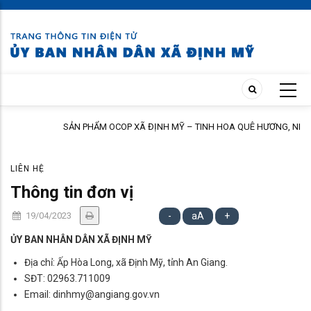
Skip
to
main
content
SẢN PHẨM OCOP XÃ ĐỊNH MỸ – TINH HOA QUÊ HƯƠNG, NIỀM TIN
NGƯỜI TIÊU DÙNG
LIÊN HỆ
Thông tin đơn vị
19/04/2023
-
aA
+
ỦY BAN NHÂN DÂN XÃ ĐỊNH MỸ
Địa chỉ: Ấp Hòa Long, xã Định Mỹ, tỉnh An Giang.
SĐT: 02963.711009
Email: dinhmy@angiang.gov.vn