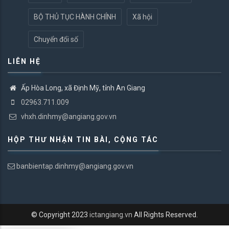
BỘ THỦ TỤC HÀNH CHÍNH
Xã hội
Chuyển đổi số
LIÊN HỆ
Ấp Hòa Long, xã Định Mỹ, tỉnh An Giang
02963.711.009
vhxh.dinhmy@angiang.gov.vn
HỘP THƯ NHẬN TIN BÀI, CỘNG TÁC
banbientap.dinhmy@angiang.gov.vn
© Copyright 2023
ictangiang.vn
All Rights Reserved.