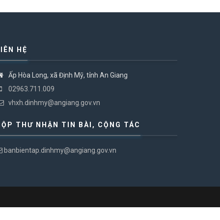
LIÊN HỆ
Ấp Hòa Long, xã Định Mỹ, tỉnh An Giang
02963.711.009
vhxh.dinhmy@angiang.gov.vn
HỘP THƯ NHẬN TIN BÀI, CỘNG TÁC
banbientap.dinhmy@angiang.gov.vn