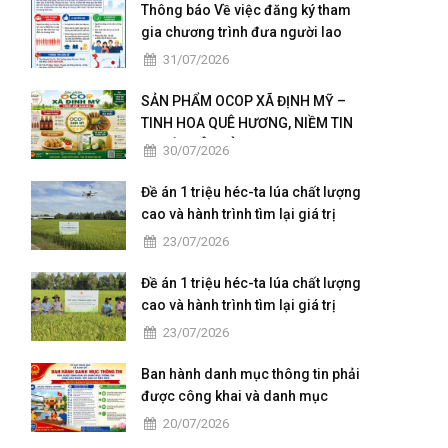
Thông báo Về việc đăng ký tham
gia chương trình đưa người lao
động đi làm việc tại Nhật Bản theo
31/07/2026
hợp đồng
SẢN PHẨM OCOP XÃ ĐỊNH MỸ –
TINH HOA QUÊ HƯƠNG, NIỀM TIN
NGƯỜI TIÊU DÙNG
30/07/2026
Đề án 1 triệu héc-ta lúa chất lượng
cao và hành trình tìm lại giá trị
cho người trồng lúa
23/07/2026
Đề án 1 triệu héc-ta lúa chất lượng
cao và hành trình tìm lại giá trị
cho người trồng lúa
23/07/2026
Ban hành danh mục thông tin phải
được công khai và danh mục
thông tin công dân được tiếp cận
20/07/2026
có điều kiện