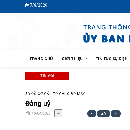
Skip
7/8/2026
to
main
content
MAIN
NAVIGATION
TRANG CHỦ
GIỚI THIỆU
TIN TỨC SỰ KIỆN
TIN MỚI
SƠ ĐỒ CƠ CẤU TỔ CHỨC BỘ MÁY
Đảng uỷ
10/04/2023
-
aA
+