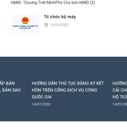
HĐND 1Dương Triết MinhPhó Chủ tịch HĐND (2)
Tổ chức bộ máy
10/04/2023
NG DẪN THỦ TỤC ĐĂNG KÝ KẾT
HƯỚNG DẪN THỦ TỤC THAY 
 TRÊN CỔNG DỊCH VỤ CÔNG
CẢI CHÍNH, BỔ SUNG THÔN
C GIA
HỘ TỊCH, XÁC ĐỊNH LẠI DÂ
/2026
14/07/2026