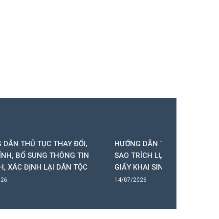
ĐỔI,
HƯỚNG DẪN THỦ TỤC CẤP BẢN
HƯỚNG DẪ
G TIN
SAO TRÍCH LỤC HỘ TỊCH, BẢN SAO
HÔN TRÊN
N TỘC
GIẤY KHAI SINH
QUỐC GIA
14/07/2026
14/07/2026