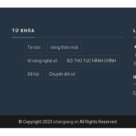
TỪ KHÓA
Tin tức
nông thôn mới
tổ công nghệ số
BỘ THỦ TỤC HÀNH CHÍNH
Xã hội
Chuyển đổi số
© Copyright 2023
ictangiang.vn
All Rights Reserved.