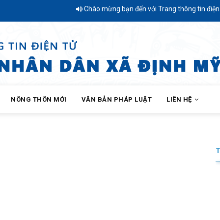
Chào mừng bạn đến với Trang thông tin điện tử X
NÔNG THÔN MỚI
VĂN BẢN PHÁP LUẬT
LIÊN HỆ
SẢN PHẨM OCOP XÃ ĐỊNH MỸ – TINH HOA QUÊ HƯƠNG, NIỀM TIN NGƯỜI 