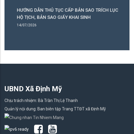
HƯỚNG DẪN THỦ TỤC CẤP BẢN SAO TRÍCH LỤC
H
HỘ TỊCH, BẢN SAO GIẤY KHAI SINH
C
14/07/2026
14
UBND Xã Định Mỹ
Chịu trách nhiệm: Bà Trần Thị Lệ Thanh
Quản lý nội dung: Ban biên tập Trang TTĐT xã Định Mỹ