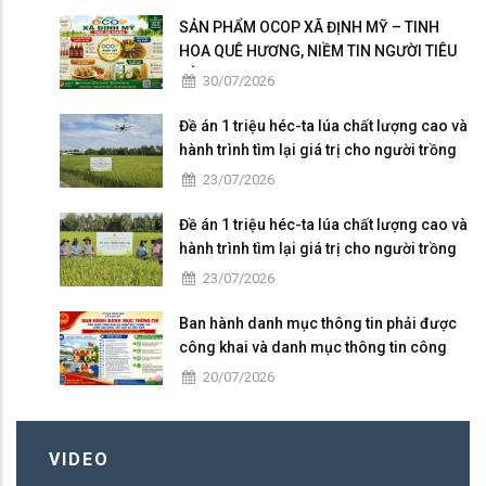
SẢN PHẨM OCOP XÃ ĐỊNH MỸ – TINH
HOA QUÊ HƯƠNG, NIỀM TIN NGƯỜI TIÊU
DÙNG
30/07/2026
Đề án 1 triệu héc-ta lúa chất lượng cao và
hành trình tìm lại giá trị cho người trồng
lúa
23/07/2026
Đề án 1 triệu héc-ta lúa chất lượng cao và
hành trình tìm lại giá trị cho người trồng
lúa
23/07/2026
Ban hành danh mục thông tin phải được
công khai và danh mục thông tin công
dân được tiếp cận có điều kiện
20/07/2026
VIDEO