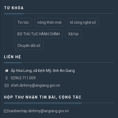
TỪ KHÓA
Tin tức
nông thôn mới
tổ công nghệ số
BỘ THỦ TỤC HÀNH CHÍNH
Xã hội
Chuyển đổi số
LIÊN HỆ
Ấp Hòa Long, xã Định Mỹ, tỉnh An Giang
02963.711.009
vhxh.dinhmy@angiang.gov.vn
HỘP THƯ NHẬN TIN BÀI, CỘNG TÁC
banbientap.dinhmy@angiang.gov.vn