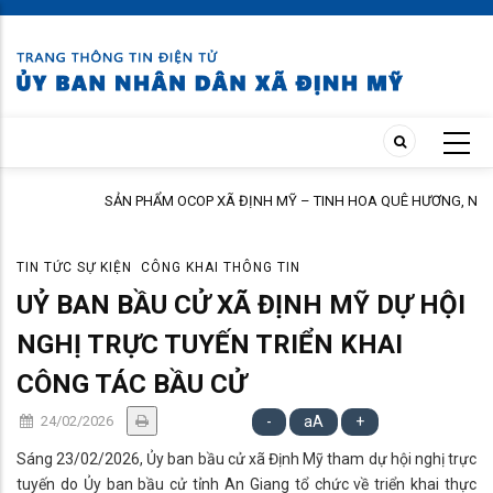
Skip
to
main
content
SẢN PHẨM OCOP XÃ ĐỊNH MỸ – TINH HOA QUÊ HƯƠNG, NIỀM TIN
NGƯỜI TIÊU DÙNG
TIN TỨC SỰ KIỆN
CÔNG KHAI THÔNG TIN
UỶ BAN BẦU CỬ XÃ ĐỊNH MỸ DỰ HỘI
NGHỊ TRỰC TUYẾN TRIỂN KHAI
CÔNG TÁC BẦU CỬ
24/02/2026
-
aA
+
Sáng 23/02/2026, Ủy ban bầu cử xã Định Mỹ tham dự hội nghị trực
tuyến do Ủy ban bầu cử tỉnh An Giang tổ chức về triển khai thực