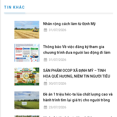
TIN KHÁC
Nhân rộng cách làm từ Định Mỹ
31/07/2026
Thông báo Về việc đăng ký tham gia
chương trình đưa người lao động đi làm
việc tại Nhật Bản theo hợp đồng
31/07/2026
SẢN PHẨM OCOP XÃ ĐỊNH MỸ – TINH
HOA QUÊ HƯƠNG, NIỀM TIN NGƯỜI TIÊU
DÙNG
30/07/2026
Đề án 1 triệu héc-ta lúa chất lượng cao và
hành trình tìm lại giá trị cho người trồng
lúa
23/07/2026