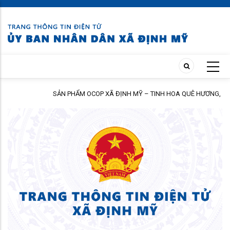
Skip
to
main
content
SẢN PHẨM OCOP XÃ ĐỊNH MỸ – TINH HOA QUÊ HƯƠNG, NIỀM TIN
NGƯỜI TIÊU DÙNG