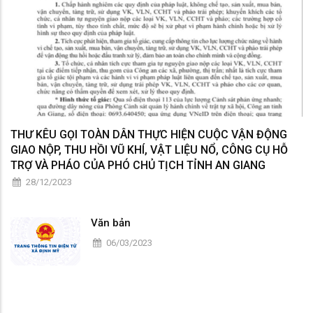
THƯ KÊU GỌI TOÀN DÂN THỰC HIỆN CUỘC VẬN ĐỘNG
GIAO NỘP, THU HỒI VŨ KHÍ, VẬT LIỆU NỔ, CÔNG CỤ HỖ
TRỢ VÀ PHÁO CỦA PHÓ CHỦ TỊCH TỈNH AN GIANG
28/12/2023
Văn bản
06/03/2023