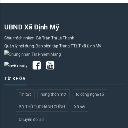
UBND Xã Định Mỹ
Chịu trách nhiệm: Bà Trần Thị Lệ Thanh
Quản lý nội dung: Ban biên tập Trang TTĐT xã Định Mỹ
TỪ KHÓA
Tin tức
nông thôn mới
tổ công nghệ số
BỘ THỦ TỤC HÀNH CHÍNH
Xã hội
Chuyển đổi số