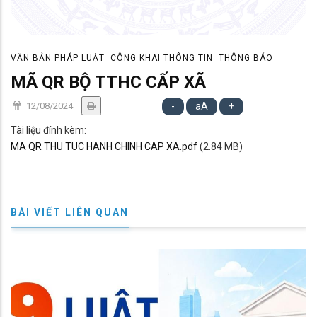
VĂN BẢN PHÁP LUẬT
CÔNG KHAI THÔNG TIN
THÔNG BÁO
MÃ QR BỘ TTHC CẤP XÃ
12/08/2024
-
aA
+
Tài liệu đính kèm:
MA QR THU TUC HANH CHINH CAP XA.pdf
(2.84 MB)
BÀI VIẾT LIÊN QUAN