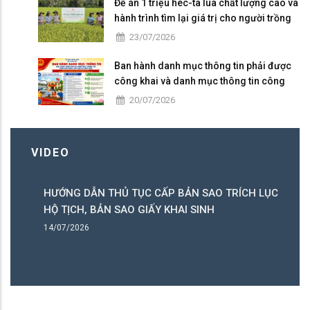
Đề án 1 triệu héc-ta lúa chất lượng cao và
hành trình tìm lại giá trị cho người trồng
lúa
23/07/2026
Ban hành danh mục thông tin phải được
công khai và danh mục thông tin công
dân được tiếp cận có điều kiện
20/07/2026
VIDEO
HƯỚNG DẪN THỦ TỤC CẤP BẢN SAO TRÍCH LỤC
H
HỘ TỊCH, BẢN SAO GIẤY KHAI SINH
C
14/07/2026
14