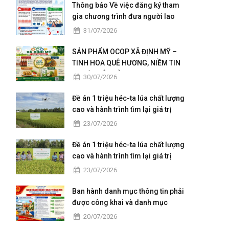
Thông báo Về việc đăng ký tham
gia chương trình đưa người lao
động đi làm việc tại Nhật Bản theo
31/07/2026
hợp đồng
SẢN PHẨM OCOP XÃ ĐỊNH MỸ –
TINH HOA QUÊ HƯƠNG, NIỀM TIN
NGƯỜI TIÊU DÙNG
30/07/2026
Đề án 1 triệu héc-ta lúa chất lượng
cao và hành trình tìm lại giá trị
cho người trồng lúa
23/07/2026
Đề án 1 triệu héc-ta lúa chất lượng
cao và hành trình tìm lại giá trị
cho người trồng lúa
23/07/2026
Ban hành danh mục thông tin phải
được công khai và danh mục
thông tin công dân được tiếp cận
20/07/2026
có điều kiện