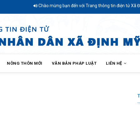
Chào mừng bạn đến với Trang thông tin điện tử Xã Định
NÔNG THÔN MỚI
VĂN BẢN PHÁP LUẬT
LIÊN HỆ
SẢN PHẨM OCOP XÃ ĐỊNH MỸ – TINH HOA QUÊ HƯƠNG, NIỀM TIN NGƯỜ