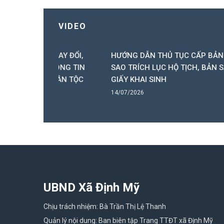
VIDEO
 THAY ĐỔI,
HƯỚNG DẪN THỦ TỤC CẤP BẢN
HƯỚ
 THÔNG TIN
SAO TRÍCH LỤC HỘ TỊCH, BẢN SAO
HÔN
ẠI DÂN TỘC
GIẤY KHAI SINH
QUỐ
14/07/2026
14/0
UBND Xã Định Mỹ
Chịu trách nhiệm: Bà Trần Thị Lệ Thanh
Quản lý nội dung: Ban biên tập Trang TTĐT xã Định Mỹ