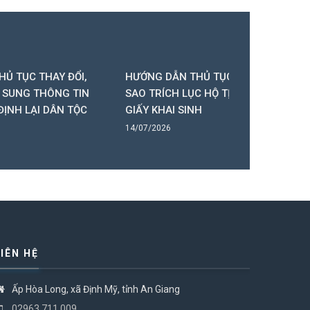
 ĐỔI,
HƯỚNG DẪN THỦ TỤC CẤP BẢN
HƯỚNG DẪ
G TIN
SAO TRÍCH LỤC HỘ TỊCH, BẢN SAO
HÔN TRÊN
N TỘC
GIẤY KHAI SINH
QUỐC GIA
14/07/2026
14/07/2026
LIÊN HỆ
Ấp Hòa Long, xã Định Mỹ, tỉnh An Giang
02963.711.009