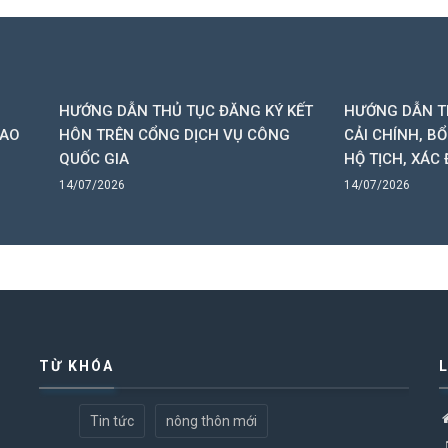
NG DẪN THỦ TỤC ĐĂNG KÝ KẾT
HƯỚNG DẪN THỦ TỤC THAY
 TRÊN CỔNG DỊCH VỤ CÔNG
CẢI CHÍNH, BỔ SUNG THÔN
C GIA
HỘ TỊCH, XÁC ĐỊNH LẠI DÂ
7/2026
14/07/2026
TỪ KHÓA
Tin tức
nông thôn mới