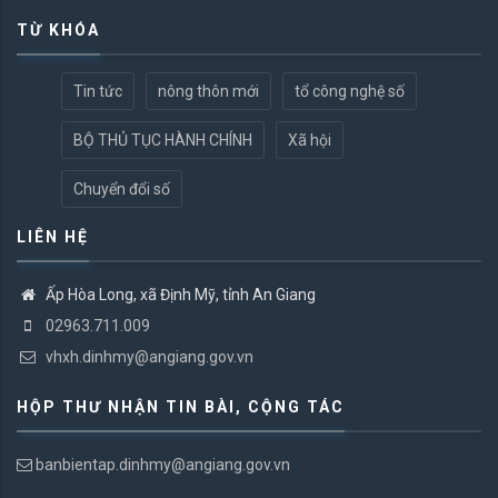
TỪ KHÓA
Tin tức
nông thôn mới
tổ công nghệ số
BỘ THỦ TỤC HÀNH CHÍNH
Xã hội
Chuyển đổi số
LIÊN HỆ
Ấp Hòa Long, xã Định Mỹ, tỉnh An Giang
02963.711.009
vhxh.dinhmy@angiang.gov.vn
HỘP THƯ NHẬN TIN BÀI, CỘNG TÁC
banbientap.dinhmy@angiang.gov.vn