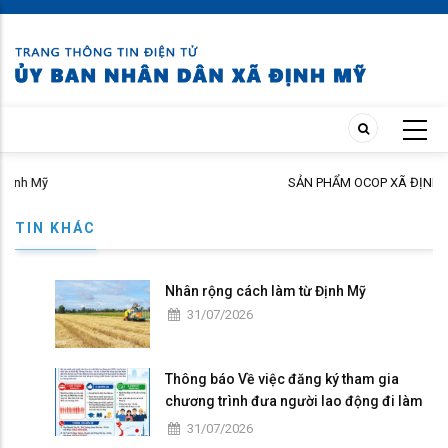
Skip
to
main
content
SẢN PHẨM OCOP XÃ ĐỊNH MỸ – TINH HO
NGƯỜI TIÊU DÙNG
TIN KHÁC
Nhân rộng cách làm từ Định Mỹ
31/07/2026
Thông báo Về việc đăng ký tham gia
chương trình đưa người lao động đi làm
việc tại Nhật Bản theo hợp đồng
31/07/2026