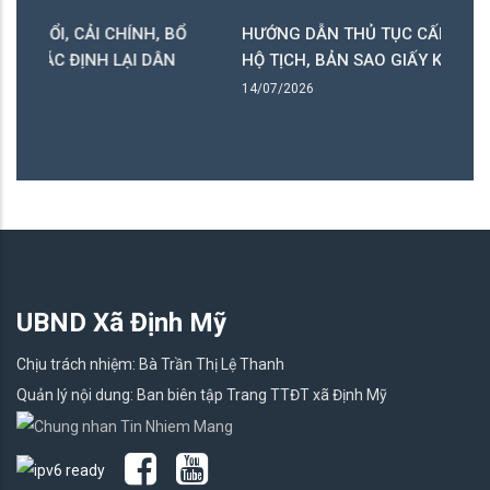
ẢI CHÍNH, BỔ
HƯỚNG DẪN THỦ TỤC CẤP BẢN SAO TRÍCH
ỊNH LẠI DÂN
HỘ TỊCH, BẢN SAO GIẤY KHAI SINH
14/07/2026
UBND Xã Định Mỹ
Chịu trách nhiệm: Bà Trần Thị Lệ Thanh
Quản lý nội dung: Ban biên tập Trang TTĐT xã Định Mỹ