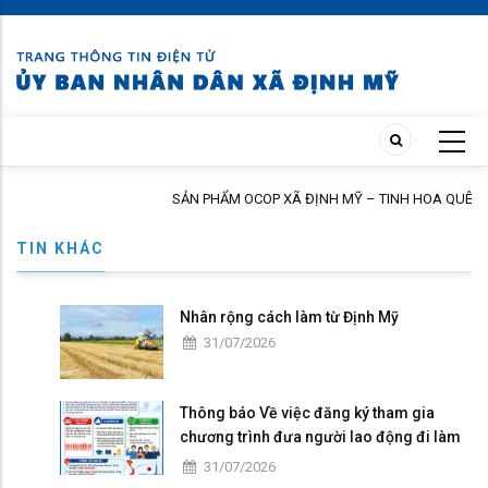
Skip
to
main
content
SẢN PHẨM OCOP XÃ ĐỊNH MỸ – TINH HOA QUÊ HƯƠNG, N
NGƯỜI TIÊU DÙNG
TIN KHÁC
Nhân rộng cách làm từ Định Mỹ
31/07/2026
Thông báo Về việc đăng ký tham gia
chương trình đưa người lao động đi làm
việc tại Nhật Bản theo hợp đồng
31/07/2026