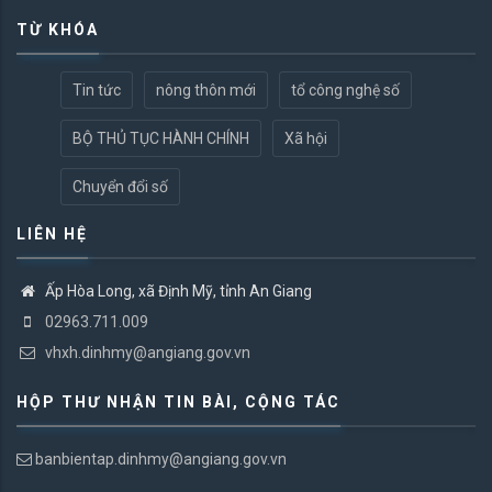
TỪ KHÓA
Tin tức
nông thôn mới
tổ công nghệ số
BỘ THỦ TỤC HÀNH CHÍNH
Xã hội
Chuyển đổi số
LIÊN HỆ
Ấp Hòa Long, xã Định Mỹ, tỉnh An Giang
02963.711.009
vhxh.dinhmy@angiang.gov.vn
HỘP THƯ NHẬN TIN BÀI, CỘNG TÁC
banbientap.dinhmy@angiang.gov.vn